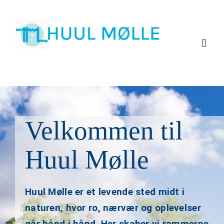
Skip
to
content
Togg
Navig
Om Huul Møll
Huul Mølles 
Velkommen til
Huul Mølle
Kontakt
Huul Mølle er et levende sted midt i
naturen, hvor ro, nærvær og oplevelser
går hånd i hånd. Her skaber vi rammerne