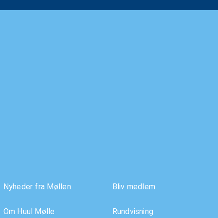
Nyheder fra Møllen
Bliv medlem
Om Huul Mølle
Rundvisning